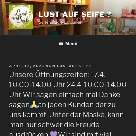
Zum
Inhalt
LUST AUF SEIFE ?
springen
Seifenstudio Landsham
Menü
VERÖFFENTLICHT
APRIL 12, 2021
VON
LUSTAUFSEIFE
AM
Unsere Öffnungszeiten: 17.4.
10.00-14.00 Uhr 24.4. 10.00-14.00
Uhr Wir sagen einfach mal Danke
sagen
an jeden Kunden der zu
uns kommt. Unter der Maske, kann
man nur schwer die Freude
ausdrücken.
Wir sind mit viel