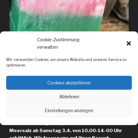
Cookie-Zustimmung
verwalten
Wir verwenden Cookies, um unsere Website und unseren Service zu
optimieren.
Cookies akzeptieren
Ablehnen
Beitragsnavigation
Einstellungen anzeigen
ZURÜCK
Vorheriger
Beitrag
Endlich fertig – Mojito Minze Seife mit
Meersalz ab Samstag 3.4. von 10.00-14-00 Uhr