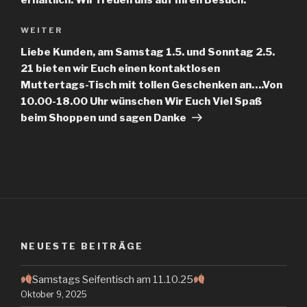
erhältlich. Wir freuen uns auf Ihren Besuch.
WEITER
Nächster
Beitrag
Liebe Kunden, am Samstag 1.5. und Sonntag 2.5.
21 bieten wir Euch einen kontaktlosen
Muttertags-Tisch mit tollen Geschenken an….Von
10.00-18.00 Uhr wünschen Wir Euch Viel Spaß
beim Shoppen und sagen Danke
NEUESTE BEITRÄGE
Samstags Seifentisch am 11.10.25
Oktober 9, 2025