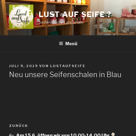
Zum
Inhalt
LUST AUF SEIFE ?
springen
Seifenstudio Landsham
Menü
VERÖFFENTLICHT
JULI 9, 2019
VON
LUSTAUFSEIFE
AM
Neu unsere Seifenschalen in Blau
Beitragsnavigation
ZURÜCK
Vorheriger
Beitrag
Am 15.6. öffnen wir von 10.00-14.00 Uhr