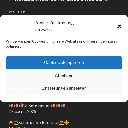
WEITER
Nächster
Beitrag
Für Deine Lieblingsseife der Richtige Platz….
Cookie-Zustimmung
verwalten
Wir verwenden Cookies, um unsere Website und unseren Service zu
optimieren.
Cookies akzeptieren
NEUESTE BEITRÄGE
Ablehnen
Einstellungen anzeigen
Samstags Seifentisch am 11.10.25
Oktober 9, 2025
Unsere Seifen
Oktober 6, 2025
Sommer Seifen Tisch