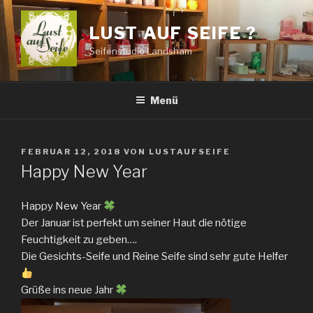
Zum
Inhalt
LUST AUF SEIFE ?
springen
Seifenstudio Landsham
Menü
VERÖFFENTLICHT
FEBRUAR 12, 2018
VON
LUSTAUFSEIFE
AM
Happy New Year
Happy New Year
Der Januar ist perfekt um seiner Haut die nötige
Feuchtigkeit zu geben….
Die Gesichts-Seife und Reine Seife sind sehr gute Helfer
Grüße ins neue Jahr