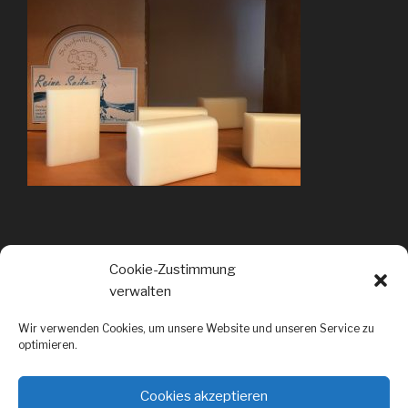
Cookie-Zustimmung
verwalten
Beitragsnavigation
ZURÜCK
Vorheriger
Wir verwenden Cookies, um unsere Website und unseren Service zu
Beitrag
optimieren.
Last Minute Geschenk
bei uns kein Thema
am Donnerstag von 17.00-19.00 Uhr
habt ihr die
Chance
wir freuen uns
Cookies akzeptieren