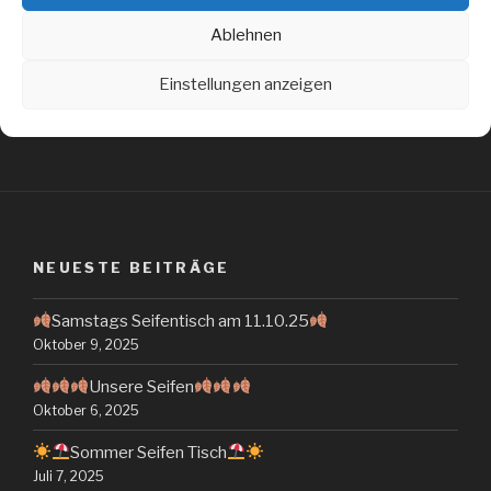
WEITER
Nächster
Ablehnen
Beitrag
Massage Seife zum Duschen / Seifen Blumen
Einstellungen anzeigen
NEUESTE BEITRÄGE
Samstags Seifentisch am 11.10.25
Oktober 9, 2025
Unsere Seifen
Oktober 6, 2025
Sommer Seifen Tisch
Juli 7, 2025