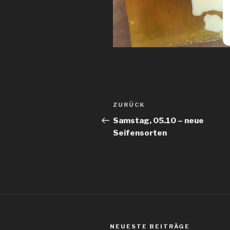
Beitragsnavigation
ZURÜCK
Vorheriger
Beitrag
Samstag, 05.10 – neue
Seifensorten
NEUESTE BEITRÄGE