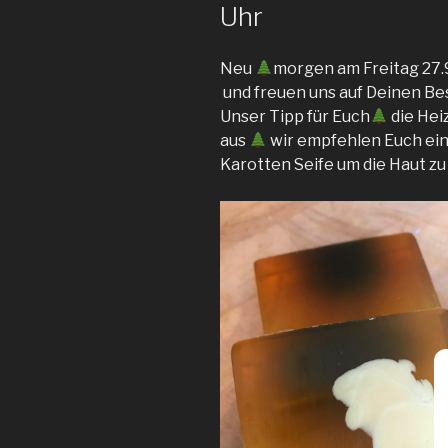
Uhr
Neu
morgen am Freitag 27.9
und freuen uns auf Deinen B
Unser Tipp für Euch
die Hei
aus
wir empfehlen Euch ein
Karotten Seife um die Haut z