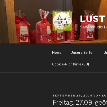
Zum
Inhalt
springen
LUST
Seifenstudio 
News
Unsere Seifen
U
Cookie-Richtlinie (EU)
VERÖFFENTLICHT
SEPTEMBER 26, 2019
VON
LU
AM
Freitag, 27.09. ge