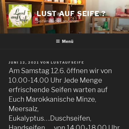
Zum
Inhalt
LUST AUF SEIFE ?
springen
Seifenstudio Landsham
Menü
VERÖFFENTLICHT
JUNI 12, 2021
VON
LUSTAUFSEIFE
AM
Am Samstag 12.6. öffnen wir von
10.00-14.00 Uhr Jede Menge
erfrischende Seifen warten auf
Euch Marokkanische Minze,
Meersalz,
Eukalyptus….Duschseifen,
Handseifen….. von 14.00-18.00 Uhr