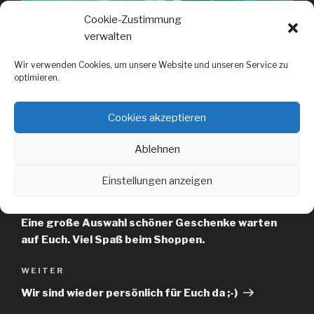
Cookie-Zustimmung
verwalten
Wir verwenden Cookies, um unsere Website und unseren Service zu
optimieren.
Cookies akzeptieren
Beitragsnavigation
Ablehnen
ZURÜCK
Vorheriger
Beitrag
Zum
Vatertag
gibts bei uns heute am
Einstellungen anzeigen
Mittwoch und Donnerstag von 10.00-18.00 Uhr
einen kontaktlosen Tisch vor unserer Ladentüre.
Eine große Auswahl schöner Geschenke warten
auf Euch. Viel Spaß beim Shoppen.
WEITER
Nächster
Beitrag
Wir sind wieder persönlich für Euch da ;-)