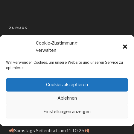
Beitragsnavigation
ZURÜCK
Vorheriger
Beitrag
Hilfe für das Christkind
Cookie-Zustimmung
verwalten
WEITER
Nächster
Beitrag
Vielen Dank für das schöne Jahr
Wir verwenden Cookies, um unsere Website und unseren Service zu
optimieren.
Cookies akzeptieren
Ablehnen
Einstellungen anzeigen
NEUESTE BEITRÄGE
Samstags Seifentisch am 11.10.25