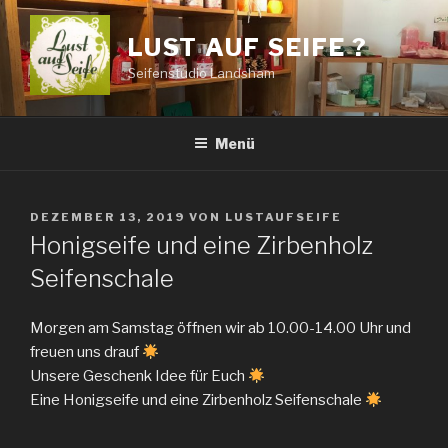
Zum
Inhalt
LUST AUF SEIFE ?
springen
Seifenstudio Landsham
Menü
VERÖFFENTLICHT
DEZEMBER 13, 2019
VON
LUSTAUFSEIFE
AM
Honigseife und eine Zirbenholz
Seifenschale
Morgen am Samstag öffnen wir ab 10.00-14.00 Uhr und
freuen uns drauf
Unsere Geschenk Idee für Euch
Eine Honigseife und eine Zirbenholz Seifenschale