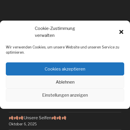
Beitragsnavigation
WEITER
Nächster
Cookie-Zustimmung
Beitrag
Bei uns steht Weihnachten vor der Türe
verwalten
Wir verwenden Cookies, um unsere Website und unseren Service zu
optimieren.
Cookies akzeptieren
Ablehnen
NEUESTE BEITRÄGE
Einstellungen anzeigen
Samstags Seifentisch am 11.10.25
Oktober 9, 2025
Unsere Seifen
Oktober 6, 2025