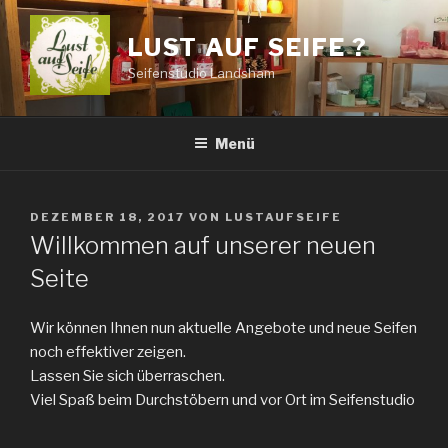
Zum
Inhalt
LUST AUF SEIFE ?
springen
Seifenstudio Landsham
Menü
VERÖFFENTLICHT
DEZEMBER 18, 2017
VON
LUSTAUFSEIFE
AM
Willkommen auf unserer neuen
Seite
Wir können Ihnen nun aktuelle Angebote und neue Seifen
noch effektiver zeigen.
Lassen Sie sich überraschen.
Viel Spaß beim Durchstöbern und vor Ort im Seifenstudio