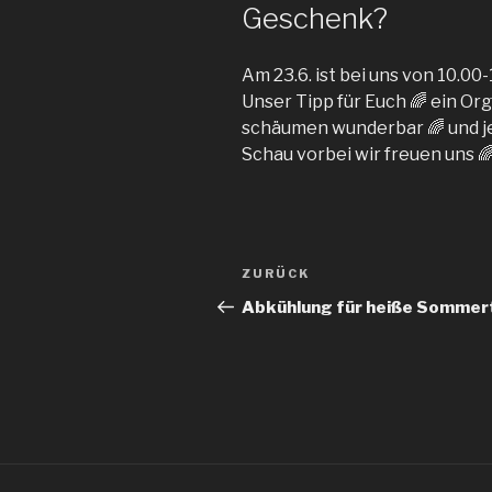
Geschenk?
Am 23.6. ist bei uns von 10.00
Unser Tipp für Euch
🌈
ein Org
schäumen wunderbar
🌈
und j
Schau vorbei wir freuen uns

Beitragsnavigation
ZURÜCK
Vorheriger
Beitrag
Abkühlung für heiße Sommer