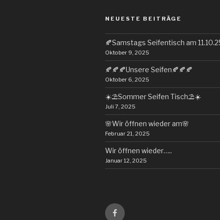
NEUESTE BEITRÄGE
🍂Samstags Seifentisch am 11.10.2
Oktober 9, 2025
🍂🍂🍂Unsere Seifen🍂🍂🍂
Oktober 6, 2025
☀️⛱️Sommer Seifen Tisch⛱️☀️
Juli 7, 2025
🌸Wir öffnen wieder am🌸
Februar 21, 2025
Wir öffnen wieder…..
Januar 12, 2025
Facebook