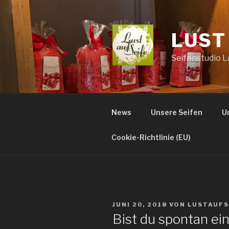
Zum
Inhalt
springen
LUST
Seifenstudio 
News
Unsere Seifen
U
Cookie-Richtlinie (EU)
VERÖFFENTLICHT
JUNI 20, 2018
VON
LUSTAUFS
AM
Bist du spontan ei