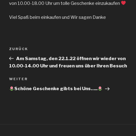
von 10.00-18.00 Uhr um tolle Geschenke einzukaufen
Viel Spaß beim einkaufen und Wir sagen Danke
Beitragsnavigation
ZURÜCK
Vorheriger
Beitrag
Am Samstag, den 22.1.22 öffnen wir wieder von
10.00-14.00 Uhr und freuen uns über Ihren Besuch
WEITER
Nächster
Beitrag
Schöne Geschenke gibts bei Uns…..