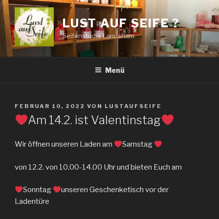
Zum
Inhalt
LUST AUF SEIFE ?
springen
Seifenstudio Landsham
Menü
VERÖFFENTLICHT
FEBRUAR 10, 2022
VON
LUSTAUFSEIFE
AM
Am 14.2. ist Valentinstag
Wir öffnen unseren Laden am
Samstag
von 12.2. von 10.00-14.00 Uhr und bieten Euch am
Sonntag
unseren Geschenketisch vor der
Ladentüre